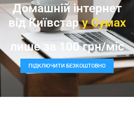
Домашній інтернет
від Київстар
у Сумах
лише за 100 грн/міс
ПІДКЛЮЧИТИ БЕЗКОШТОВНО