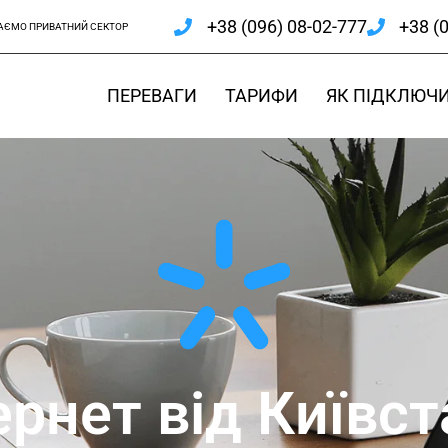
+38 (096) 08-02-777
+38 (
АЄМО ПРИВАТНИЙ СЕКТОР
ПЕРЕВАГИ
ТАРИФИ
ЯК ПІДКЛЮЧ
рнет від Київст