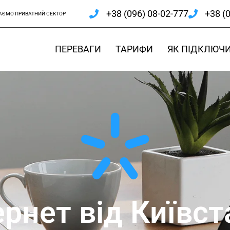
+38 (096) 08-02-777
+38 (
АЄМО ПРИВАТНИЙ СЕКТОР
ПЕРЕВАГИ
ТАРИФИ
ЯК ПІДКЛЮЧ
рнет від Київст