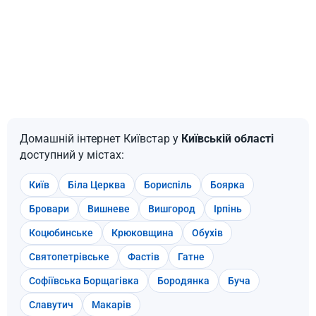
Домашній інтернет Київстар у
Київській області
доступний у містах:
Київ
Біла Церква
Бориспіль
Боярка
Бровари
Вишневе
Вишгород
Ірпінь
Коцюбинське
Крюковщина
Обухів
Святопетрівське
Фастів
Гатне
Софіївська Борщагівка
Бородянка
Буча
Славутич
Макарів