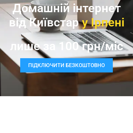
Домашній інтернет
від Київстар
у Ірпені
лише за 100 грн/міс
ПІДКЛЮЧИТИ БЕЗКОШТОВНО